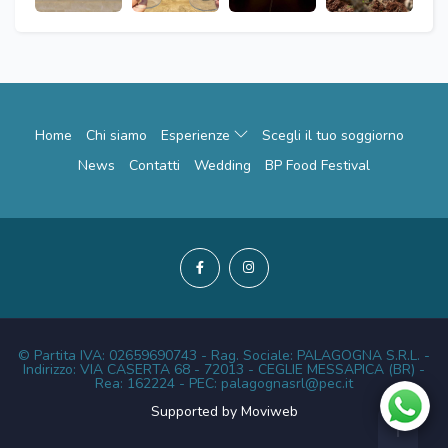
Home
Chi siamo
Esperienze
Scegli il tuo soggiorno
News
Contatti
Wedding
BP Food Festival
© Partita IVA: 02659690743 - Rag. Sociale: PALAGOGNA S.R.L. -
Indirizzo: VIA CASERTA 68 - 72013 - CEGLIE MESSAPICA (BR) -
Rea: 162224 - PEC: palagognasrl@pec.it
Supported by Moviweb