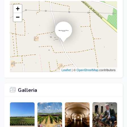
+
−
Leaflet
| ©
OpenStreetMap
contributors
Galleria