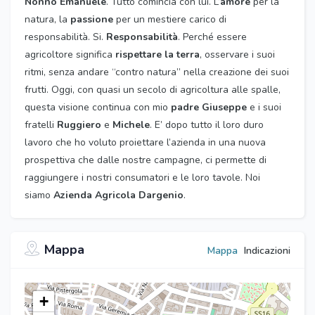
Nonno Emanuele
. Tutto comincia con lui. L’
amore
per la
natura, la
passione
per un mestiere carico di
responsabilità. Si.
Responsabilità
. Perché essere
agricoltore significa
rispettare la terra
, osservare i suoi
ritmi, senza andare “contro natura” nella creazione dei suoi
frutti. Oggi, con quasi un secolo di agricoltura alle spalle,
questa visione continua con mio
padre Giuseppe
e i suoi
fratelli
Ruggiero
e
Michele
. E’ dopo tutto il loro duro
lavoro che ho voluto proiettare l’azienda in una nuova
prospettiva che dalle nostre campagne, ci permette di
raggiungere i nostri consumatori e le loro tavole. Noi
siamo
Azienda Agricola Dargenio
.
Mappa
Mappa
Indicazioni
+