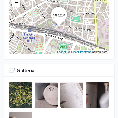
−
Leaflet
| ©
OpenStreetMap
contributors
Galleria