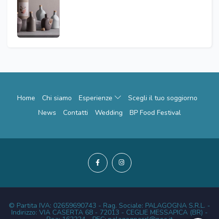
Home
Chi siamo
Esperienze
Scegli il tuo soggiorno
News
Contatti
Wedding
BP Food Festival
© Partita IVA: 02659690743 - Rag. Sociale: PALAGOGNA S.R.L. -
Indirizzo: VIA CASERTA 68 - 72013 - CEGLIE MESSAPICA (BR) -