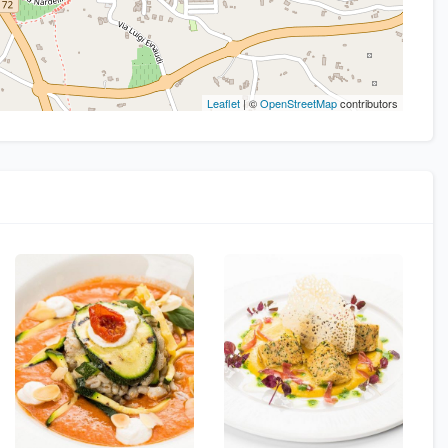
Leaflet
| ©
OpenStreetMap
contributors