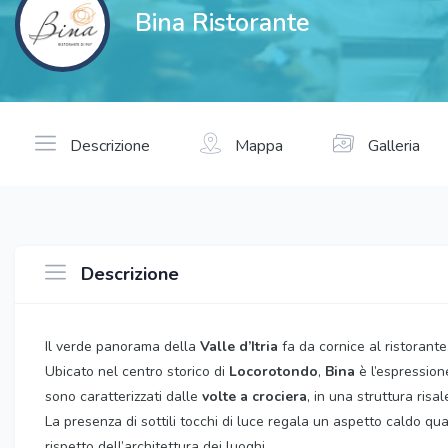
Bina Ristorante
Descrizione
Mappa
Galleria
Descrizione
Il verde panorama della
Valle d’Itria
fa da cornice al ristorante
Ubicato nel centro storico di
Locorotondo
,
Bina
è l’espression
sono caratterizzati dalle
volte a crociera
, in una struttura risa
La presenza di sottili tocchi di luce regala un aspetto caldo qua
rispetto dell’architettura dei luoghi.