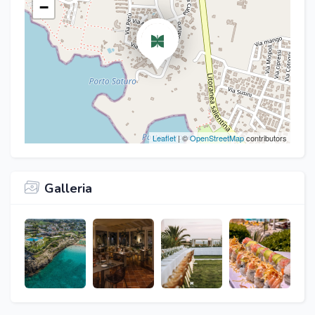
−
Leaflet
| ©
OpenStreetMap
contributors
Galleria