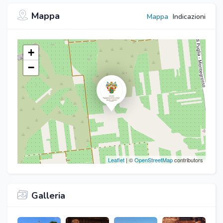
Mappa
Mappa
Indicazioni
+
−
Leaflet
| ©
OpenStreetMap
contributors
Galleria