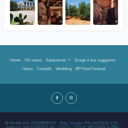
Home
Chi siamo
Esperienze
Scegli il tuo soggiorno
News
Contatti
Wedding
BP Food Festival
© Partita IVA: 02659690743 - Rag. Sociale: PALAGOGNA S.R.L. -
Indirizzo: VIA CASERTA 68 - 72013 - CEGLIE MESSAPICA (BR) -