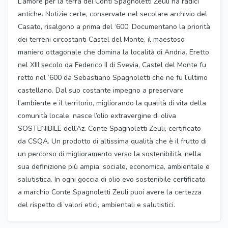
L’amore per la terra dei Conti Spagnoletti Zeuli ha radici
antiche. Notizie certe, conservate nel secolare archivio del
Casato, risalgono a prima del ‘600. Documentano la priorità
dei terreni circostanti Castel del Monte, il maestoso
maniero ottagonale che domina la località di Andria. Eretto
nel XIII secolo da Federico II di Svevia, Castel del Monte fu
retto nel ‘600 da Sebastiano Spagnoletti che ne fu l’ultimo
castellano. Dal suo costante impegno a preservare
l’ambiente e il territorio, migliorando la qualità di vita della
comunità locale, nasce l’olio extravergine di oliva
SOSTENIBILE dell’Az. Conte Spagnoletti Zeuli, certificato
da CSQA. Un prodotto di altissima qualità che è il frutto di
un percorso di miglioramento verso la sostenibilità, nella
sua definizione più ampia: sociale, economica, ambientale e
salutistica. In ogni goccia di olio evo sostenibile certificato
a marchio Conte Spagnoletti Zeuli puoi avere la certezza
del rispetto di valori etici, ambientali e salutistici.