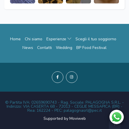
Home
Chi siamo
Esperienze
Scegli il tuo soggiorno
News
Contatti
Wedding
BP Food Festival
© Partita IVA: 02659690743 - Rag. Sociale: PALAGOGNA S.R.L. -
Indirizzo: VIA CASERTA 68 - 72013 - CEGLIE MESSAPICA (BR) -
Rea: 162224 - PEC: palagognasrl@pec.it
Supported by Moviweb