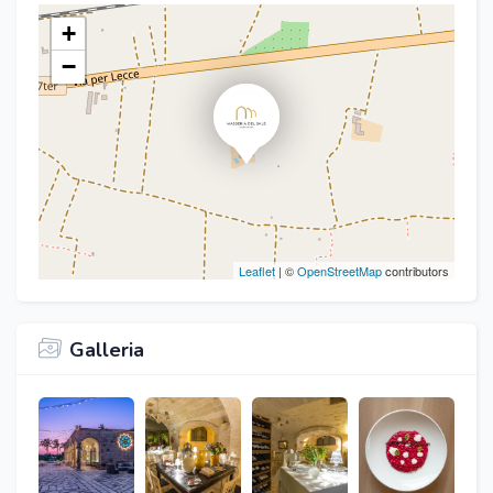
+
−
Leaflet
| ©
OpenStreetMap
contributors
Galleria