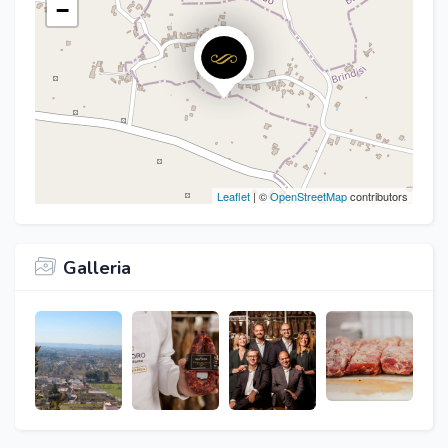
−
Leaflet
| ©
OpenStreetMap
contributors
Galleria